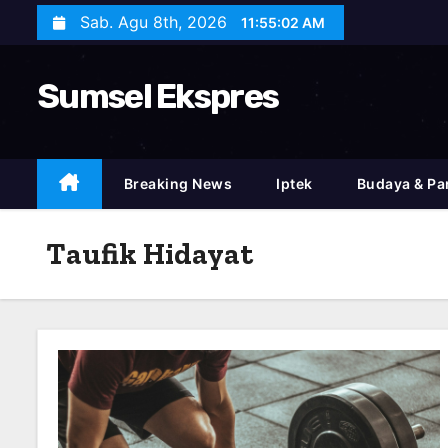
S
Sab. Agu 8th, 2026
11:55:03 AM
k
i
Sumsel Ekspres
p
t
o
c
Breaking News
Iptek
Budaya & Pa
o
n
Taufik Hidayat
t
e
n
t