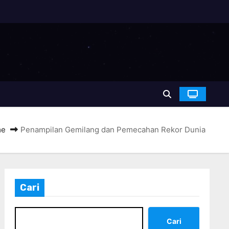
me
Penampilan Gemilang dan Pemecahan Rekor Dunia
Cari
Cari