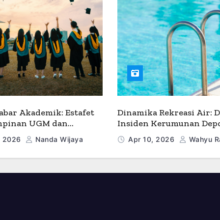
bar Akademik: Estafet
Dinamika Rekreasi Air: D
pinan UGM dan
Insiden Kerumunan Dep
i Sains di Caldwell
hingga Manajemen Kelas
, 2026
Nanda Wijaya
Apr 10, 2026
Wahyu R
ty