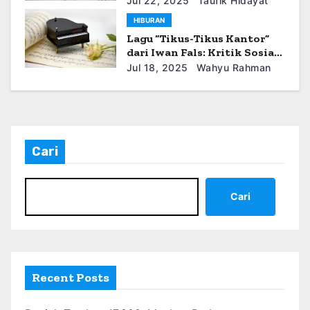
Jul 22, 2025
Taufik Hidayat
HIBURAN
Lagu “Tikus-Tikus Kantor”
dari Iwan Fals: Kritik Sosial
tentang Korupsi
Jul 18, 2025
Wahyu Rahman
Cari
Cari
Recent Posts