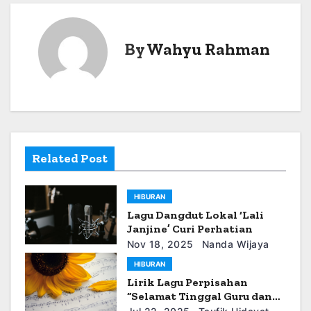
g
a
By
Wahyu Rahman
s
i
p
o
Related Post
s
HIBURAN
Lagu Dangdut Lokal ‘Lali
Janjine’ Curi Perhatian
Nov 18, 2025
Nanda Wijaya
HIBURAN
Lirik Lagu Perpisahan
“Selamat Tinggal Guru dan
Kawanku”