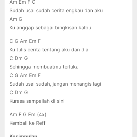
Am Em F C
Sudah usai sudah cerita engkau dan aku
Am G
Ku anggap sebagai bingkisan kalbu
C G Am Em F
Ku tulis cerita tentang aku dan dia
C Dm G
Sehingga membuatmu terluka
C G Am Em F
Sudah usai sudah, jangan menangis lagi
C Dm G
Kurasa sampailah di sini
Am F G Em (4x)
Kembali ke Reff
Kesimpulan