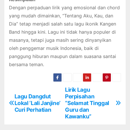
Dengan perpaduan lirik yang emosional dan chord
yang mudah dimainkan, “Tentang Aku, Kau, dan
Dia” tetap menjadi salah satu lagu ikonik Kangen
Band hingga kini. Lagu ini tidak hanya populer di
masanya, tetapi juga masih sering dinyanyikan
oleh penggemar musik Indonesia, baik di
panggung hiburan maupun dalam suasana santai
bersama teman.
Lirik Lagu
N
Lagu Dangdut
Perpisahan
a
Lokal ‘Lali Janjine’
“Selamat Tinggal
Curi Perhatian
Guru dan
v
Kawanku”
i