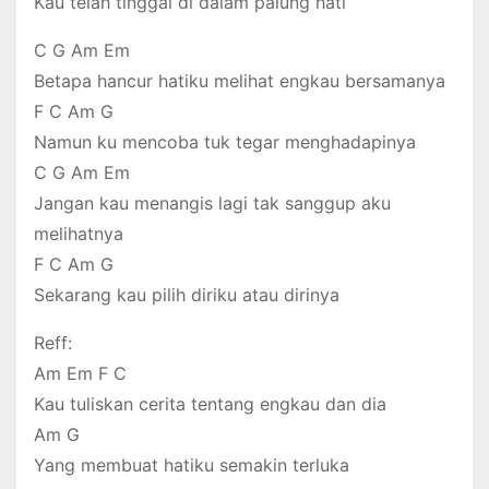
Kau telah tinggal di dalam palung hati
C G Am Em
Betapa hancur hatiku melihat engkau bersamanya
F C Am G
Namun ku mencoba tuk tegar menghadapinya
C G Am Em
Jangan kau menangis lagi tak sanggup aku
melihatnya
F C Am G
Sekarang kau pilih diriku atau dirinya
Reff:
Am Em F C
Kau tuliskan cerita tentang engkau dan dia
Am G
Yang membuat hatiku semakin terluka