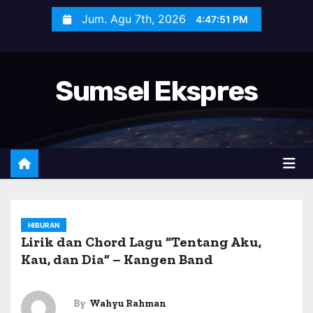
S
Jum. Agu 7th, 2026
4:47:52 PM
k
i
p
Sumsel Ekspres
t
o
c
o
n
t
e
n
HIBURAN
Lirik dan Chord Lagu “Tentang Aku,
t
Kau, dan Dia” – Kangen Band
By
Wahyu Rahman